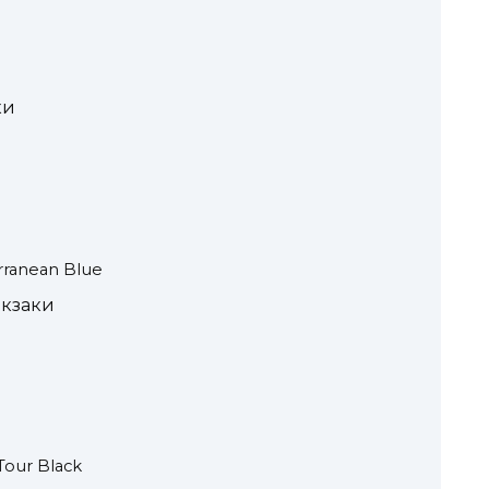
ки
rranean Blue
кзаки
Tour Black