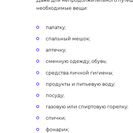
Даже для непродолжительного путеше
необходимые вещи:
палатку;
спальный мешок;
аптечку;
сменную одежду, обувь;
средства личной гигиены;
продукты и питьевую воду;
посуду;
газовую или спиртовую горелку;
спички;
фонарик;