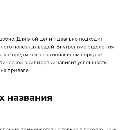
еудобно. Для этой цели идеально подходит
 много полезных вещей. Внутренние отделения
ь все предметы в рациональном порядке.
стической экипировки зависит успешность
на привале.
х названия
пешно применяется не только в походах, но и