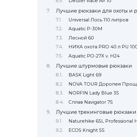
Deuter Race Air 10
Лучшие рюкзаки для охоты и 
Universal Лось 110 литров
Aquatic Р-30М
Лесной 60
НИКА охота PRO 40 л PU 10
Aquatic РО-27Х v. H24
Лучшие штурмовые рюкзаки
BASK Light 69
NOVA TOUR Доропея Проща
NORFIN Lady Blue 35
Сплав Navigator 75
Лучшие трекинговые рюкзаки
Naturehike 65L Professional 
ECOS Knight 55