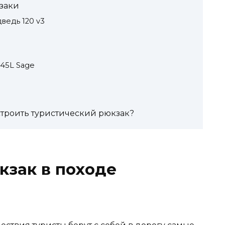
заки
едь 120 v3
 45L Sage
строить туристический рюкзак?
кзак в походе