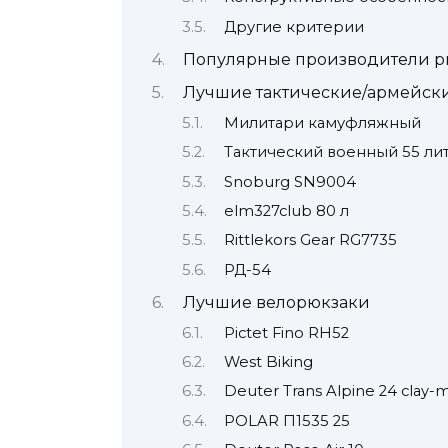
Другие критерии
Популярные производители р
Лучшие тактические/армейск
Милитари камуфляжный
Тактический военный 55 ли
Snoburg SN9004
elm327club 80 л
Rittlekors Gear RG7735
РД-54
Лучшие велорюкзаки
Pictet Fino RH52
West Biking
Deuter Trans Alpine 24 clay-m
POLAR П1535 25