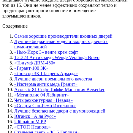
топ из 15. Они не менее эффективно сохраняют тепло и
предотвращают проникновение в помещение
злоумышленников.
Содержание
Самые хорошие производители входных дверей
Лучшие бюджетные модели входных дверей с
шумоизоляцией
«Нью-Йорк 3» венге крем софт
T2-223 Антик медь Wenge Veralinga Bravo
«Триумф ДВМ-450»
«Гарант-100 3К»
«Люксор 3К Шагрень Армада»
Лучшие двери премиального качества
«Изотерма антик медь Гранит»
Acoustic 81 Софт Тоффи Манзония Berserker
«Мегаполис 04 Лабиринт»
Четырехконтурная «Невада»
«Спарта Сан-Ремо Интекрон»
Лучшие безопасные двери с шумоизоляцией
Юганск «А ля Русс»
Ultimatum M PP
«СТОП Неаполь»
Стальная дверь «ДС 5 Гардиан»