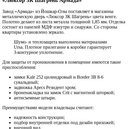
«Люксор 3К Шагрень Армада»
Завод «Армада» из Йошкар-Олы поставляет в магазины
металлическую дверь «Люксор ЗК Шагрень» цвета венге.
Полотно делают из листа металла толщиной 1,85 мм. Отделка
состоит из панелей МДФ изнутри и снаружи. Со стороны
квартиры установлено зеркало.
Шумо- и теплозащита выполнена материалами
Ursa. Плотное прилегание к коробке гарантирует
3-контурное уплотнение.
Для защиты от проникновения в помещение имеются такие
приспособления:
замки Kale 252 цилиндровый и Border 3B 8-6
сувальдный;
задвижка Apecs Резидент хром;
броненакладка на замок Crit с магнитной шторкой;
антисъемные штыри.
Преимуществами модели владельцы считают:
надежность конструкции;
подбор внутренней отделки под дизайн прихожей;
внешний вид.