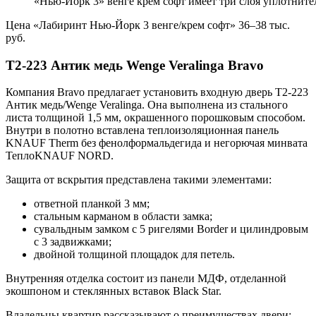
«Нью-Йорк 3» венге крем софт имеет три слоя уплотните
Цена «Лабиринт Нью-Йорк 3 венге/крем софт» 36–38 тыс.
руб.
T2-223 Антик медь Wenge Veralinga Bravo
Компания Bravo предлагает установить входную дверь T2-223
Антик медь/Wenge Veralinga. Она выполнена из стального
листа толщиной 1,5 мм, окрашенного порошковым способом.
Внутри в полотно вставлена теплоизоляционная панель
KNAUF Therm без фенолформальдегида и негорючая минвата
ТеплоKNAUF NORD.
Защита от вскрытия представлена такими элементами:
ответной планкой 3 мм;
стальным карманом в области замка;
сувальдным замком с 5 ригелями Border и цилиндровым
с 3 задвижками;
двойной толщиной площадок для петель.
Внутренняя отделка состоит из панели МДФ, отделанной
экошпоном и стеклянных вставок Black Star.
Владельцы квартир рассказывают о преимуществах двери: