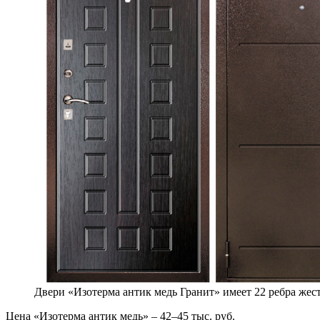
Двери «Изотерма антик медь Гранит» имеет 22 ребра жест
Цена «Изотерма антик медь» – 42–45 тыс. руб.