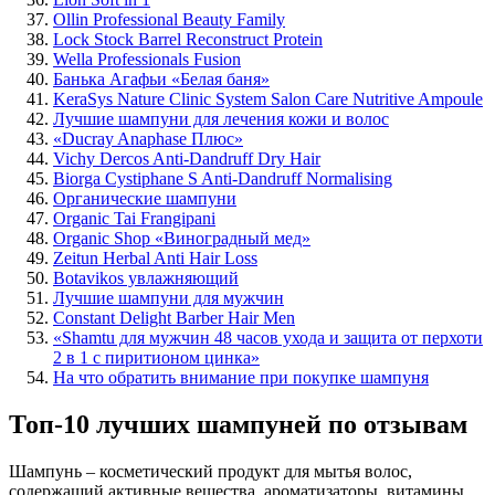
Ollin Professional Beauty Family
Lock Stock Barrel Reconstruct Protein
Wella Professionals Fusion
Банька Агафьи «Белая баня»
KeraSys Nature Clinic System Salon Care Nutritive Ampoule
Лучшие шампуни для лечения кожи и волос
«Ducray Anaphase Плюс»
Vichy Dercos Anti-Dandruff Dry Hair
Biorga Cystiphane S Anti-Dandruff Normalising
Органические шампуни
Organic Tai Frangipani
Organic Shop «Виноградный мед»
Zeitun Herbal Anti Hair Loss
Botavikos увлажняющий
Лучшие шампуни для мужчин
Constant Delight Barber Hair Men
«Shamtu для мужчин 48 часов ухода и защита от перхоти
2 в 1 с пиритионом цинка»
На что обратить внимание при покупке шампуня
Топ-10 лучших шампуней по отзывам
Шампунь – косметический продукт для мытья волос,
содержащий активные вещества, ароматизаторы, витамины,