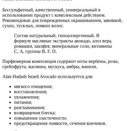
Бессульфатный, качественный, универсальный в
использовании продукт с комплексным действием.
Рекомендован для поврежденных окрашиванием, завивкой,
сухих, тусклых, ломких волос.
Состав натуральный, гипоаллергенный. В
формуле масляные экстракты авокадо, алоэ вера,
ромашки, шалфея, минеральные соли, витамины
С, А, группы В, F, D.
Парфюмерная композиция содержит ноты вербены, розы,
грейпфрута, жасмина, мускуса, амбры, ванили.
Alan Hadash Israeli Avocado используется для:
мягкого очищения;
восстановления;
увлажнения;
питания;
разглаживания;
возвращения блеска;
повышения эластичности;
предотвращения ломкости, сечения кончиков.